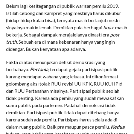
Belum lagi kesitegangan di publik warisan pemilu 2019.
Istilah cebong dan kampret yang mestinya harus dikubur
(hidup-hidup kalau bisa), ternyata masih berlanjut meski
sinyalnya makin lemah. Demikian pula berbagai
hoax
masih
bekerja. Sebagai dampak merajalelanya dinasti era
post-
truth.
Sebuah era di mana kebenaran hanya yang ingin
didengar. Bukan kenyataan apa adanya.
Fakta di atas menunjukan defisit demokrasi yang
berbahaya.
Pertama
, terdapat gejala partisipasi publik
kurang mendapat wahana yang leluasa. Ini dikonfirmasi
gelombang aksi tolak RUU revisi UU KPK, RUU KUHPid
dan RUU Pertanahan misalnya. Partisipasi publik seolah
tidak penting. Karena ada pemilu yang sudah mewakafkan
suara publik pada parlemen. Padahal, demokrasi tidak
demikian. Partisipasi publik tidak dapat ditebang hanya
karena sudah ada pemilu. Partisipasi harus selalu ada di
dalam ruang publik. Baik pra maupun pasca pemilu.
Kedua
,
hukum yang kehilangan karakternya yaitu menciptakan rasa