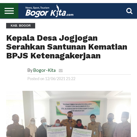
HOME
KAB. BOGOR
BOGOR
REGIONAL
NASIONAL
PENDIDIKAN
WISATA
OLAHRAGA
LAPORAN
PROFIL
UTAMA
Kepala Desa Jogjogan
Serahkan Santunan Kematian
BPJS Ketenagakerjaan
By
Bogor-Kita
Posted on
12/06/2021 21:22