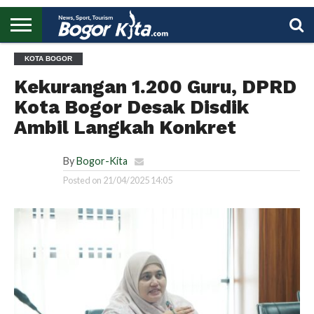
HOME
KOTA BOGOR
BOGOR
REGIONAL
NASIONAL
PENDIDIKAN
WISATA
OLAHRAGA
LAPORAN
PROFIL
UTAMA
Kekurangan 1.200 Guru, DPRD
Kota Bogor Desak Disdik
Ambil Langkah Konkret
By
Bogor-Kita
Posted on
21/04/2025 14:05