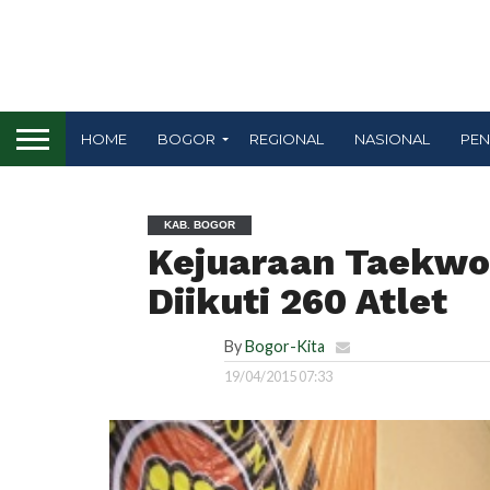
HOME
BOGOR
REGIONAL
NASIONAL
PEN
KAB. BOGOR
Kejuaraan Taekwon
Diikuti 260 Atlet
By
Bogor-Kita
19/04/2015 07:33