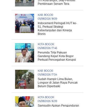
STI Kota Bogor, Siap Perluas
Pembinaan Senam Tera
KAB. BOGOR
05/08/2026 18:39
Indocement Peringati HUT ke-
51, Perkuat Strategi
Keberlanjutan dan Kinerja
Bisnis
KOTA BOGOR
05/08/2026 17:46
Perumda Tirta Pakuan
Gandeng Kejari Kota Bogor
Perkuat Pencegahan Korupsi
KAB. BOGOR
05/08/2026 17:34
Sudah Hampir Lima Bulan,
Longsor di Jalan Raya Puncak
Belum Diperbaiki
KOTA BOGOR
05/08/2026 16:39
Samsudin Ajukan Pengunduran