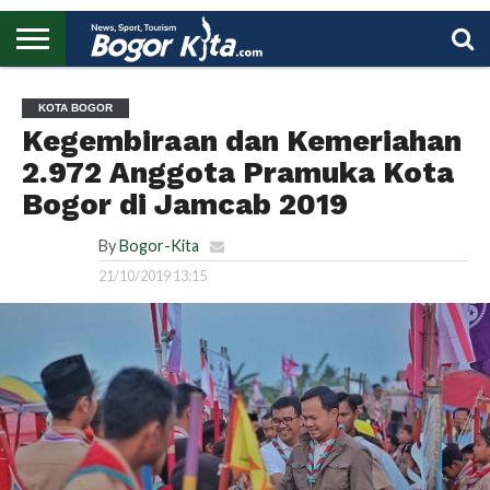
HOME
BOGOR
REGIONAL
NASIONAL
PENDIDIKAN
WISATA
OLAHRAGA
LAPORAN
PROFIL
UTAMA
KOTA BOGOR
Kegembiraan dan Kemeriahan
2.972 Anggota Pramuka Kota
Bogor di Jamcab 2019
By
Bogor-Kita
21/10/2019 13:15