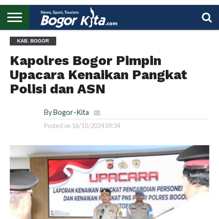
HOME
KAB. BOGOR
BOGOR
REGIONAL
NASIONAL
PENDIDIKAN
WISATA
OLAHRAGA
LAPORAN
PROFIL
UTAMA
Kapolres Bogor Pimpin
Upacara Kenaikan Pangkat
Polisi dan ASN
By
Bogor-Kita
Posted on
16/10/2024 09:34