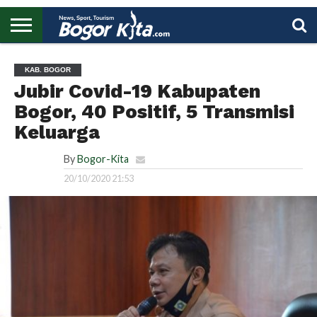
HOME
BOGOR
REGIONAL
NASIONAL
PENDIDIKAN
WISATA
OLAHRAGA
LAPORAN
PROFIL
UTAMA
KAB. BOGOR
Jubir Covid-19 Kabupaten
Bogor, 40 Positif, 5 Transmisi
Keluarga
By
Bogor-Kita
20/10/2020 21:53