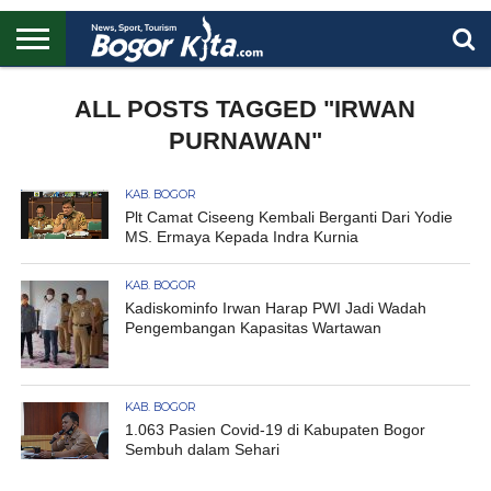
HOME
BOGOR
REGIONAL
NASIONAL
PENDIDIKAN
WISATA
OLAHRAGA
LAPORAN
PROFIL
ALL POSTS TAGGED "IRWAN
UTAMA
PURNAWAN"
KAB. BOGOR
Plt Camat Ciseeng Kembali Berganti Dari Yodie
MS. Ermaya Kepada Indra Kurnia
KAB. BOGOR
Kadiskominfo Irwan Harap PWI Jadi Wadah
Pengembangan Kapasitas Wartawan
KAB. BOGOR
1.063 Pasien Covid-19 di Kabupaten Bogor
Sembuh dalam Sehari