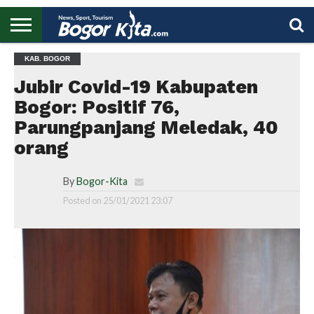
HOME
KAB. BOGOR
BOGOR
REGIONAL
NASIONAL
PENDIDIKAN
WISATA
OLAHRAGA
LAPORAN
PROFIL
UTAMA
Jubir Covid-19 Kabupaten
Bogor: Positif 76,
Parungpanjang Meledak, 40
orang
By
Bogor-Kita
Posted on
25/01/2021 23:07