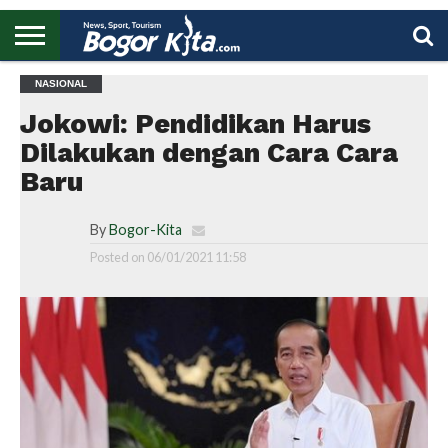
HOME
NASIONAL
BOGOR
REGIONAL
NASIONAL
PENDIDIKAN
WISATA
OLAHRAGA
LAPORAN
PROFIL
UTAMA
Jokowi: Pendidikan Harus
Dilakukan dengan Cara Cara
Baru
By
Bogor-Kita
Posted on
06/01/2021 11:58