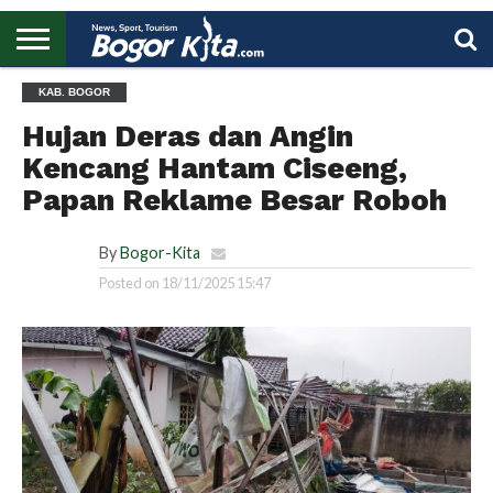
HOME
KAB. BOGOR
BOGOR
REGIONAL
NASIONAL
PENDIDIKAN
WISATA
OLAHRAGA
LAPORAN
PROFIL
UTAMA
Hujan Deras dan Angin
Kencang Hantam Ciseeng,
Papan Reklame Besar Roboh
By
Bogor-Kita
Posted on
18/11/2025 15:47