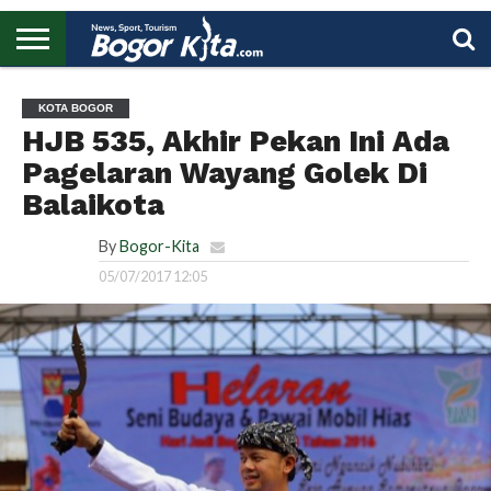
HOME
BOGOR
REGIONAL
NASIONAL
PENDIDIKAN
WISATA
OLAHRAGA
LAPORAN
PROFIL
UTAMA
KOTA BOGOR
HJB 535, Akhir Pekan Ini Ada
Pagelaran Wayang Golek Di
Balaikota
By
Bogor-Kita
05/07/2017 12:05