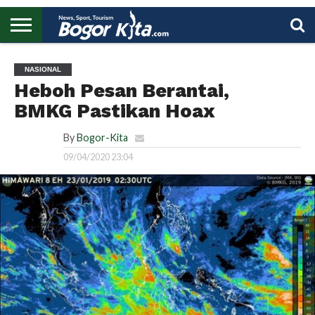
HOME
BOGOR
REGIONAL
NASIONAL
PENDIDIKAN
WISATA
OLAHRAGA
LAPORAN
PROFIL
UTAMA
NASIONAL
Heboh Pesan Berantai,
BMKG Pastikan Hoax
By
Bogor-Kita
09/04/2020 23:04