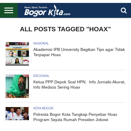
HOME
BOGOR
REGIONAL
NASIONAL
PENDIDIKAN
WISATA
OLAHRAGA
LAPORAN
PROFIL
ALL POSTS TAGGED "HOAX"
UTAMA
NASIONAL
Akademisi IPB University Bagikan Tips agar Tidak
Terpapar Hoax
REGIONAL
Ketua PPP Depok Soal HPN: Info Jurnalis Akurat,
Info Medsos Sering Hoax
KOTA BOGOR
Polresta Bogor Kota Tangkap Penyebar Hoax
Program Sejuta Rumah Presiden Jokowi