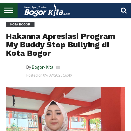
HOME
KOTA BOGOR
BOGOR
REGIONAL
NASIONAL
PENDIDIKAN
WISATA
OLAHRAGA
LAPORAN
PROFIL
UTAMA
Hakanna Apresiasi Program
My Buddy Stop Bullying di
Kota Bogor
By
Bogor-Kita
Posted on
09/09/2025 16:49