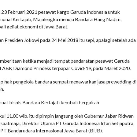
COMMENTS
23 Februari 2021 pesawat kargo Garuda Indonesia untuk
asional Kertajati, Majalengka menuju Bandara Hang Nadim,
li geliat ekonomi di Jawa Barat.
 Presiden Jokowi pada 24 Mei 2018 itu sepi, apalagi setelah ada
pemberitaan ketika menjadi tempat pendaratan pesawat Garuda
 ABK Diamond Princess terpapar Covid-19, pada Maret 2020.
ya, pihak pengelola bandara sempat menawarkan jasa prewedding di
h.
t bisnis Bandara Kertajati kembali bergairah.
ul 11.00 wib. itu dipimpin langsung oleh Gubernur Jabar Ridwan
aatmaja, Direktur Utama PT Garuda Indonesia Irfan Setiaputra,
 PT Bandarudara Internasional Jawa Barat (BIJB).