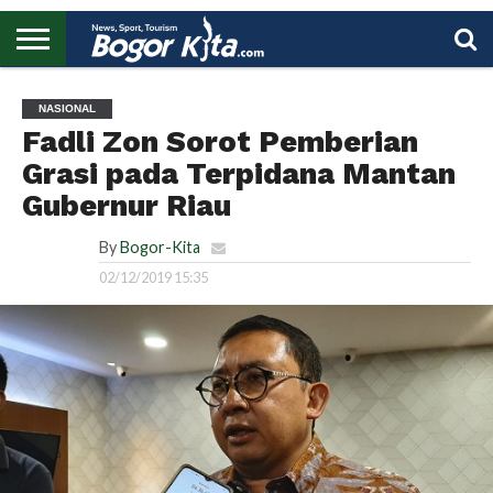
HOME
BOGOR
REGIONAL
NASIONAL
PENDIDIKAN
WISATA
OLAHRAGA
LAPORAN
PROFIL
UTAMA
NASIONAL
Fadli Zon Sorot Pemberian
Grasi pada Terpidana Mantan
Gubernur Riau
By
Bogor-Kita
02/12/2019 15:35