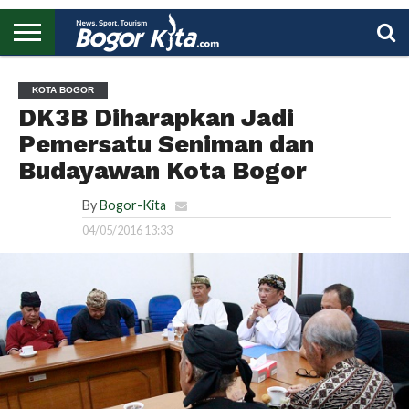
HOME
BOGOR
REGIONAL
NASIONAL
PENDIDIKAN
WISATA
OLAHRAGA
LAPORAN
PROFIL
UTAMA
KOTA BOGOR
DK3B Diharapkan Jadi
Pemersatu Seniman dan
Budayawan Kota Bogor
By
Bogor-Kita
04/05/2016 13:33