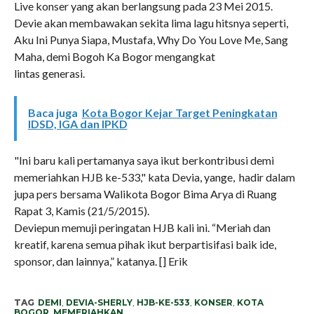
Live konser yang akan berlangsung pada 23 Mei 2015.
Devie akan membawakan sekita lima lagu hitsnya seperti,
Aku Ini Punya Siapa, Mustafa, Why Do You Love Me, Sang
Maha, demi Bogoh Ka Bogor mengangkat
lintas generasi.
Baca juga
Kota Bogor Kejar Target Peningkatan
IDSD, IGA dan IPKD
"Ini baru kali pertamanya saya ikut berkontribusi demi
memeriahkan HJB ke-533," kata Devia, yange, hadir dalam
jupa pers bersama Walikota Bogor Bima Arya di Ruang
Rapat 3, Kamis (21/5/2015).
Deviepun memuji peringatan HJB kali ini. “Meriah dan
kreatif, karena semua pihak ikut berpartisifasi baik ide,
sponsor, dan lainnya,” katanya. [] Erik
TAG
DEMI
,
DEVIA-SHERLY
,
HJB-KE-533
,
KONSER
,
KOTA
BOGOR
,
MEMERIAHKAN