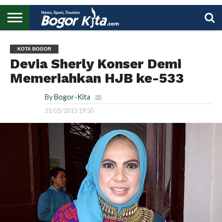
HOME
BOGOR
REGIONAL
NASIONAL
PENDIDIKAN
WISATA
OLAHRAGA
LAPORAN
PROFIL
UTAMA
KOTA BOGOR
Devia Sherly Konser Demi
Memeriahkan HJB ke-533
By
Bogor-Kita
21/05/2015 19:50