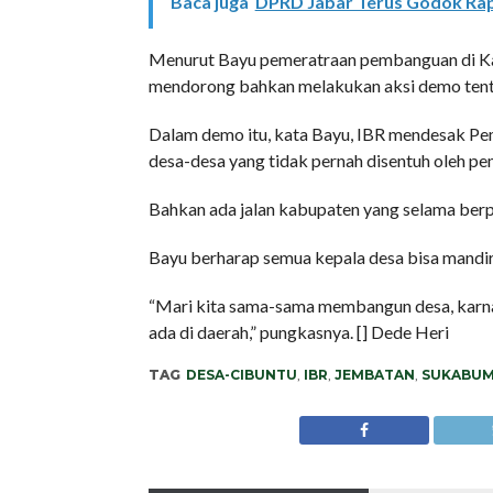
Baca juga
DPRD Jabar Terus Godok Ra
Menurut Bayu pemeratraan pembanguan di Ka
mendorong bahkan melakukan aksi demo tentan
Dalam demo itu, kata Bayu, IBR mendesak 
desa-desa yang tidak pernah disentuh oleh pe
Bahkan ada jalan kabupaten yang selama berp
Bayu berharap semua kepala desa bisa mandir
“Mari kita sama-sama membangun desa, karn
ada di daerah,” pungkasnya. [] Dede Heri
TAG
DESA-CIBUNTU
,
IBR
,
JEMBATAN
,
SUKABUM