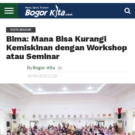
HOME
BOGOR
REGIONAL
NASIONAL
PENDIDIKAN
WISATA
OLAHRAGA
LAPORAN
PROFIL
UTAMA
KOTA BOGOR
Bima: Mana Bisa Kurangi
Kemiskinan dengan Workshop
atau Seminar
By
Bogor-Kita
18/09/2018 11:20