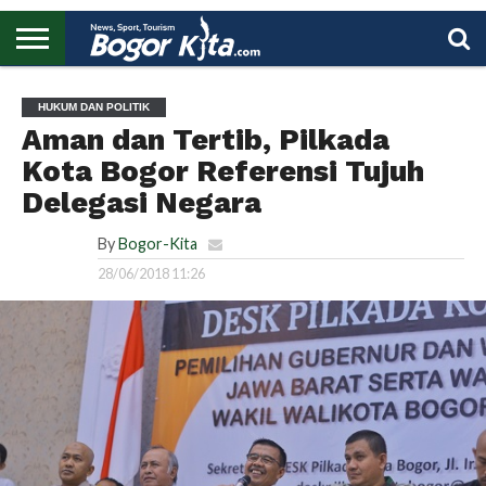
HOME
BOGOR
REGIONAL
NASIONAL
PENDIDIKAN
WISATA
OLAHRAGA
LAPORAN
PROFIL
UTAMA
HUKUM DAN POLITIK
Aman dan Tertib, Pilkada
Kota Bogor Referensi Tujuh
Delegasi Negara
By
Bogor-Kita
28/06/2018 11:26