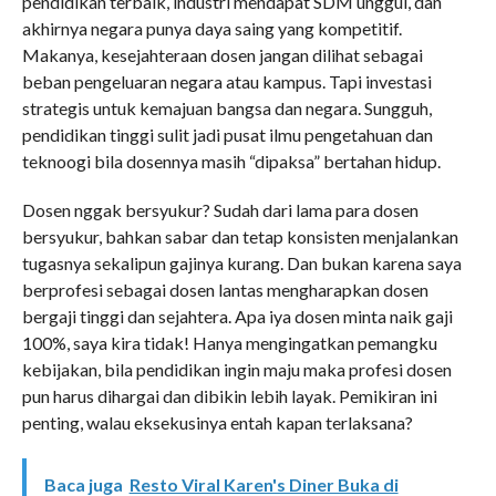
pendidikan terbaik, industri mendapat SDM unggul, dan
akhirnya negara punya daya saing yang kompetitif.
Makanya, kesejahteraan dosen jangan dilihat sebagai
beban pengeluaran negara atau kampus. Tapi investasi
strategis untuk kemajuan bangsa dan negara. Sungguh,
pendidikan tinggi sulit jadi pusat ilmu pengetahuan dan
teknoogi bila dosennya masih “dipaksa” bertahan hidup.
Dosen nggak bersyukur? Sudah dari lama para dosen
bersyukur, bahkan sabar dan tetap konsisten menjalankan
tugasnya sekalipun gajinya kurang. Dan bukan karena saya
berprofesi sebagai dosen lantas mengharapkan dosen
bergaji tinggi dan sejahtera. Apa iya dosen minta naik gaji
100%, saya kira tidak! Hanya mengingatkan pemangku
kebijakan, bila pendidikan ingin maju maka profesi dosen
pun harus dihargai dan dibikin lebih layak. Pemikiran ini
penting, walau eksekusinya entah kapan terlaksana?
Baca juga
Resto Viral Karen's Diner Buka di