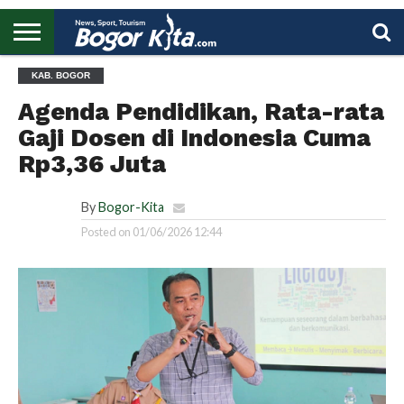
HOME
KAB. BOGOR
BOGOR
REGIONAL
NASIONAL
PENDIDIKAN
WISATA
OLAHRAGA
LAPORAN
PROFIL
UTAMA
Agenda Pendidikan, Rata-rata
Gaji Dosen di Indonesia Cuma
Rp3,36 Juta
By
Bogor-Kita
Posted on
01/06/2026 12:44