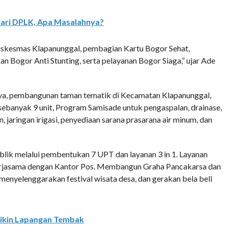
ari DPLK, Apa Masalahnya?
Puskesmas Klapanunggal, pembagian Kartu Bogor Sehat,
n Bogor Anti Stunting, serta pelayanan Bogor Siaga,” ujar Ade
ya, pembangunan taman tematik di Kecamatan Klapanunggal,
sebanyak 9 unit, Program Samisade untuk pengaspalan, drainase,
n, jaringan irigasi, penyediaan sarana prasarana air minum, dan
blik melalui pembentukan 7 UPT dan layanan 3 in 1. Layanan
ekerjasama dengan Kantor Pos. Membangun Graha Pancakarsa dan
enyelenggarakan festival wisata desa, dan gerakan bela beli
Bikin Lapangan Tembak