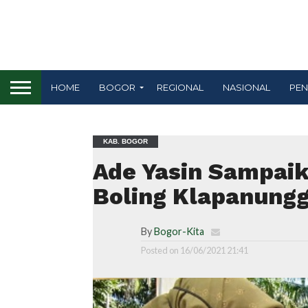
HOME
BOGOR
REGIONAL
NASIONAL
PEN
KAB. BOGOR
Ade Yasin Sampai
Boling Klapanungg
By
Bogor-Kita
Posted on
16/06/2021 21:41