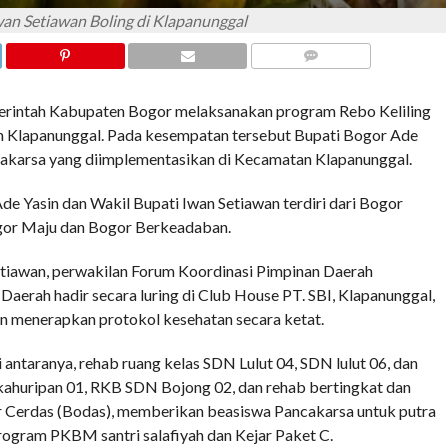
wan Setiawan Boling di Klapanunggal
COMMENTS
ntah Kabupaten Bogor melaksanakan program Rebo Keliling
tan Klapanunggal. Pada kesempatan tersebut Bupati Bogor Ade
karsa yang diimplementasikan di Kecamatan Klapanunggal.
de Yasin dan Wakil Bupati Iwan Setiawan terdiri dari Bogor
gor Maju dan Bogor Berkeadaban.
etiawan, perwakilan Forum Koordinasi Pimpinan Daerah
aerah hadir secara luring di Club House PT. SBI, Klapanunggal,
n menerapkan protokol kesehatan secara ketat.
antaranya, rehab ruang kelas SDN Lulut 04, SDN lulut 06, dan
kahuripan 01, RKB SDN Bojong 02, dan rehab bertingkat dan
erdas (Bodas), memberikan beasiswa Pancakarsa untuk putra
rogram PKBM santri salafiyah dan Kejar Paket C.