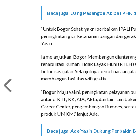
Baca juga
Uang Pesangon Akibat PHK d
“Untuk Bogor Sehat, yakni perbaikan IPALl 
peningkatan gizi, ketahanan pangan dan geraka
Yasin.
Ia melanjutkan, Bogor Membangun diantaran
rehabilitasi Rumah Tidak Layak Huni (RTLH) 
betonisasi jalan. Selanjutnya pemeliharaan jala
membangun fasilitas wifi gratis.
“Bogor Maju yakni, peningkatan pelayanan pu
antar e-KTP, KK, KIA, Akta, dan lain-lain b
Career Center, pengembangan Bumdes, serta m
produk UMKM,” lanjut Ade.
Baca juga
Ade Yasin Dukung Perbakin 