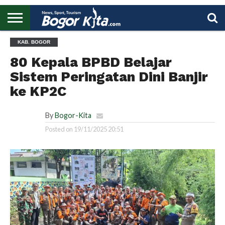
HOME
KAB. BOGOR
BOGOR
REGIONAL
NASIONAL
PENDIDIKAN
WISATA
OLAHRAGA
LAPORAN
PROFIL
UTAMA
80 Kepala BPBD Belajar
Sistem Peringatan Dini Banjir
ke KP2C
By
Bogor-Kita
Posted on
19/11/2025 20:51