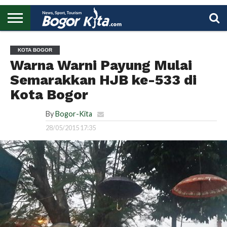
HOME
BOGOR
REGIONAL
NASIONAL
PENDIDIKAN
WISATA
OLAHRAGA
LAPORAN
PROFIL
UTAMA
KOTA BOGOR
Warna Warni Payung Mulai
Semarakkan HJB ke-533 di
Kota Bogor
By
Bogor-Kita
28/05/2015 17:35