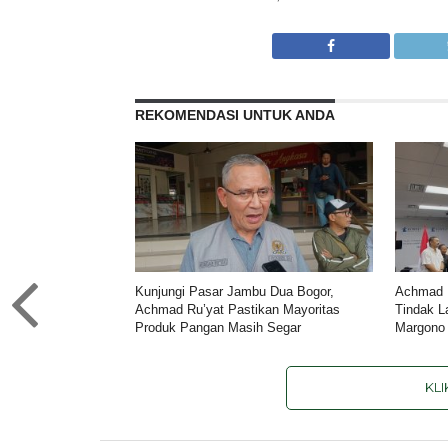
REKOMENDASI UNTUK ANDA
Kunjungi Pasar Jambu Dua Bogor,
Achmad R
Achmad Ru’yat Pastikan Mayoritas
Tindak L
Produk Pangan Masih Segar
Margono
KL