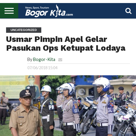
HOME
BOGOR
REGIONAL
NASIONAL
PENDIDIKAN
WISATA
OLAHRAGA
LAPORAN
PROFIL
UTAMA
UNCATEGORIZED
Usmar Pimpin Apel Gelar
Pasukan Ops Ketupat Lodaya
By
Bogor-Kita
07/06/2018 15:04