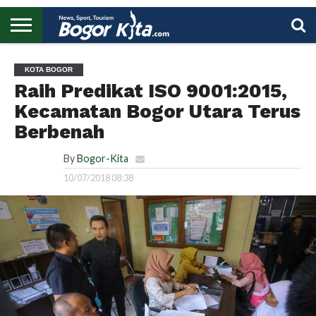
HOME
BOGOR
REGIONAL
NASIONAL
PENDIDIKAN
WISATA
OLAHRAGA
LAPORAN
PROFIL
UTAMA
KOTA BOGOR
Raih Predikat ISO 9001:2015,
Kecamatan Bogor Utara Terus
Berbenah
By
Bogor-Kita
10/07/2018 08:38