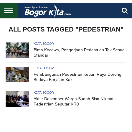
HOME
BOGOR
REGIONAL
NASIONAL
PENDIDIKAN
WISATA
OLAHRAGA
LAPORAN
PROFIL
ALL POSTS TAGGED "PEDESTRIAN"
UTAMA
KOTA BOGOR
Bima Kecewa, Pengerjaan Pedestrian Tak Sesuai
Standar
KOTA BOGOR
Pembangunan Pedestrian Kebun Raya Dorong
Budaya Berjalan Kaki
KOTA BOGOR
Akhir Desember Warga Sudah Bisa Nikmati
Pedestrian Seputar KRB