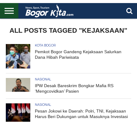
HOME
BOGOR
REGIONAL
NASIONAL
PENDIDIKAN
WISATA
OLAHRAGA
LAPORAN
PROFIL
ALL POSTS TAGGED "KEJAKSAAN"
UTAMA
KOTA BOGOR
Pemkot Bogor Gandeng Kejaksaan Salurkan
Dana Hibah Pariwisata
NASIONAL
IPW Desak Bareskrim Bongkar Mafia RS
‘Mengcovidkan’ Pasien
NASIONAL
Pesan Jokowi ke Daerah: Polri, TNI, Kejaksaan
Harus Beri Dukungan untuk Masuknya Investasi