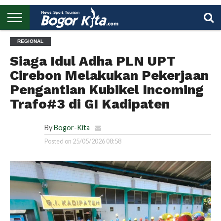
HOME
REGIONAL
BOGOR
REGIONAL
NASIONAL
PENDIDIKAN
WISATA
OLAHRAGA
LAPORAN
PROFIL
UTAMA
Siaga Idul Adha PLN UPT
Cirebon Melakukan Pekerjaan
Pengantian Kubikel Incoming
Trafo#3 di GI Kadipaten
By
Bogor-Kita
Posted on
25/05/2026 08:58