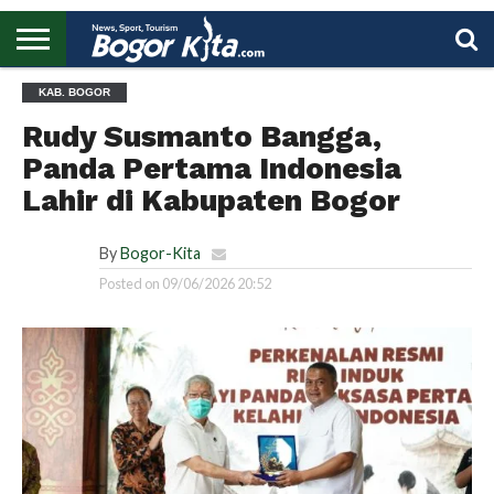
HOME
KAB. BOGOR
BOGOR
REGIONAL
NASIONAL
PENDIDIKAN
WISATA
OLAHRAGA
LAPORAN
PROFIL
UTAMA
Rudy Susmanto Bangga,
Panda Pertama Indonesia
Lahir di Kabupaten Bogor
By
Bogor-Kita
Posted on
09/06/2026 20:52