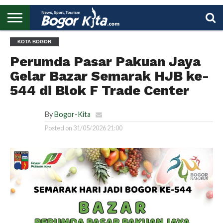
HOME
KOTA BOGOR
BOGOR
REGIONAL
NASIONAL
PENDIDIKAN
WISATA
OLAHRAGA
LAPORAN
PROFIL
UTAMA
Perumda Pasar Pakuan Jaya
Gelar Bazar Semarak HJB ke-
544 di Blok F Trade Center
By
Bogor-Kita
Posted on
31/05/2026 21:00