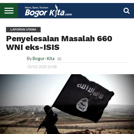
HOME
BOGOR
REGIONAL
NASIONAL
PENDIDIKAN
WISATA
OLAHRAGA
LAPORAN
PROFIL
UTAMA
LAPORAN UTAMA
Penyelesaian Masalah 660
WNI eks-ISIS
By
Bogor-Kita
10/02/2020 10:48