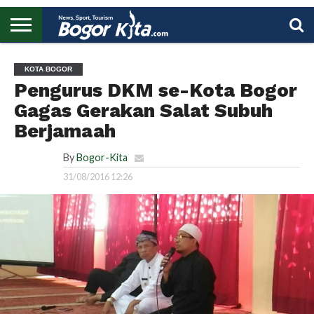
HOME
BOGOR
REGIONAL
NASIONAL
PENDIDIKAN
WISATA
OLAHRAGA
LAPORAN
PROFIL
UTAMA
KOTA BOGOR
Pengurus DKM se-Kota Bogor
Gagas Gerakan Salat Subuh
Berjamaah
By
Bogor-Kita
31/08/2016 12:26