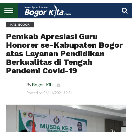
HOME
KAB. BOGOR
BOGOR
REGIONAL
NASIONAL
PENDIDIKAN
WISATA
OLAHRAGA
LAPORAN
PROFIL
UTAMA
Pemkab Apresiasi Guru
Honorer se-Kabupaten Bogor
atas Layanan Pendidikan
Berkualitas di Tengah
Pandemi Covid-19
By
Bogor-Kita
Posted on
06/11/2021 19:34