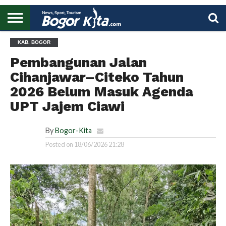
HOME
KAB. BOGOR
BOGOR
REGIONAL
NASIONAL
PENDIDIKAN
WISATA
OLAHRAGA
LAPORAN
PROFIL
UTAMA
Pembangunan Jalan
Cihanjawar–Citeko Tahun
2026 Belum Masuk Agenda
UPT Jajem Ciawi
By
Bogor-Kita
Posted on
18/06/2026 21:28