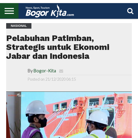
HOME
NASIONAL
BOGOR
REGIONAL
NASIONAL
PENDIDIKAN
WISATA
OLAHRAGA
LAPORAN
PROFIL
UTAMA
Pelabuhan Patimban,
Strategis untuk Ekonomi
Jabar dan Indonesia
By
Bogor-Kita
Posted on
21/12/2020 06:15