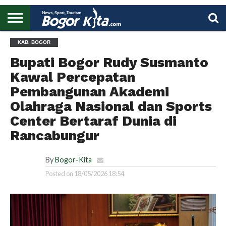
HOME
KAB. BOGOR
BOGOR
REGIONAL
NASIONAL
PENDIDIKAN
WISATA
OLAHRAGA
LAPORAN
PROFIL
UTAMA
Bupati Bogor Rudy Susmanto
Kawal Percepatan
Pembangunan Akademi
Olahraga Nasional dan Sports
Center Bertaraf Dunia di
Rancabungur
By
Bogor-Kita
Posted on
18/05/2026 18:54