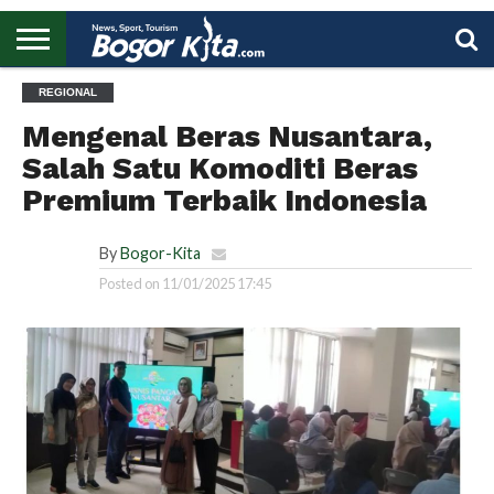
HOME
REGIONAL
BOGOR
REGIONAL
NASIONAL
PENDIDIKAN
WISATA
OLAHRAGA
LAPORAN
PROFIL
UTAMA
Mengenal Beras Nusantara,
Salah Satu Komoditi Beras
Premium Terbaik Indonesia
By
Bogor-Kita
Posted on
11/01/2025 17:45