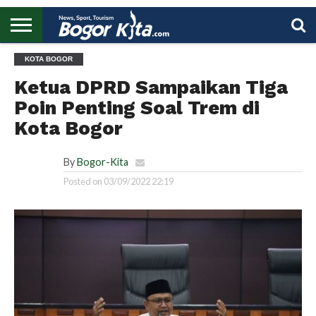
HOME
KOTA BOGOR
BOGOR
REGIONAL
NASIONAL
PENDIDIKAN
WISATA
OLAHRAGA
LAPORAN
PROFIL
UTAMA
Ketua DPRD Sampaikan Tiga
Poin Penting Soal Trem di
Kota Bogor
By
Bogor-Kita
Posted on
03/09/2022 22:19