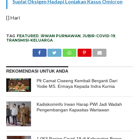
Suplai Oksigen Hadapi Lonjakan Kasus Omicron
[] Hari
TAG
FEATURED
,
IRWAN PURNAWAN
,
JUBIR-COVID-19
,
TRANSMISI-KELUARGA
REKOMENDASI UNTUK ANDA
Plt Camat Ciseeng Kembali Berganti Dari
Yodie MS. Ermaya Kepada Indra Kurnia
Kadiskominfo Irwan Harap PWI Jadi Wadah
Pengembangan Kapasitas Wartawan
1.063 Pasien Covid-19 di Kabupaten Bogor