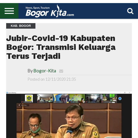
HOME
KAB. BOGOR
BOGOR
REGIONAL
NASIONAL
PENDIDIKAN
WISATA
OLAHRAGA
LAPORAN
PROFIL
UTAMA
Jubir-Covid-19 Kabupaten
Bogor: Transmisi Keluarga
Terus Terjadi
By
Bogor-Kita
Posted on
12/11/2020 21:35