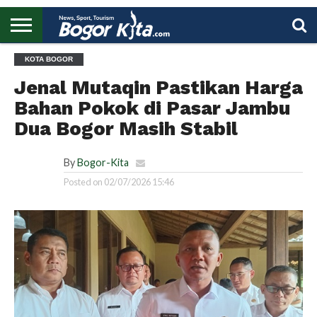
HOME
KOTA BOGOR
BOGOR
REGIONAL
NASIONAL
PENDIDIKAN
WISATA
OLAHRAGA
LAPORAN
PROFIL
UTAMA
Jenal Mutaqin Pastikan Harga
Bahan Pokok di Pasar Jambu
Dua Bogor Masih Stabil
By
Bogor-Kita
Posted on
02/07/2026 15:46