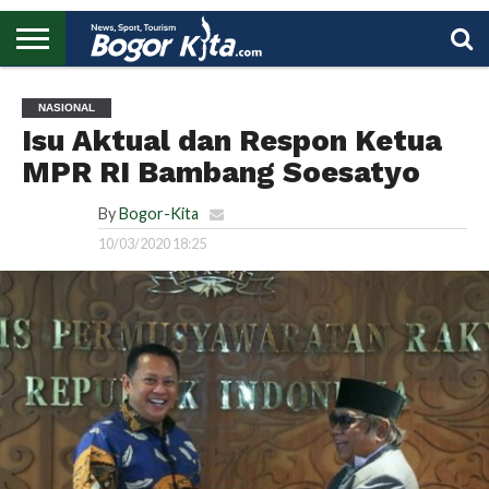
HOME
BOGOR
REGIONAL
NASIONAL
PENDIDIKAN
WISATA
OLAHRAGA
LAPORAN
PROFIL
UTAMA
NASIONAL
Isu Aktual dan Respon Ketua
MPR RI Bambang Soesatyo
By
Bogor-Kita
10/03/2020 18:25