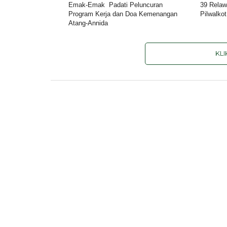
Emak-Emak Padati Peluncuran
39 Relaw
Program Kerja dan Doa Kemenangan
Pilwalko
Atang-Annida
KL