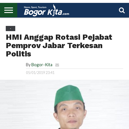
HOME
BOGOR
REGIONAL
NASIONAL
PENDIDIKAN
WISATA
OLAHRAGA
LAPORAN
PROFIL
UTAMA
-
HMI Anggap Rotasi Pejabat
Pemprov Jabar Terkesan
Politis
By
Bogor-Kita
05/01/2019 23:41