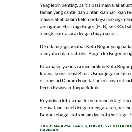
Yang lebih penting, partisipasi masyarakat 
taman yang cantik dan pintar, kian hari kian 
masyarakat dalam kelompoknya masing-masing
peringatan Hari Jagi Bogor (HJB) ke-533, ba
mengkreate acara dengan biaya sendiri.
Demikian juga pejabat Kota Bogor yang pada
menyatu dalam satu visi Bogoh ka Bogor dengan
Kita makin yakin visi menjadikan Kota Bogor 
karena konsistensi Bima-Usmar juga mulai ter
disponsori Djarum Foundation misanya dibi
Perda Kawasan Tanpa Rokok.
Keyakinan kita semakin membuncah lagi, kar
pernyataan kunci dengan mengatakan, perenca
Bogor sebagai kota hujan dan kota heritage. S
TAG
BIMA ARYA
,
CANTIK
,
HJB-KE-533
,
KOTA BO
HARIMAN