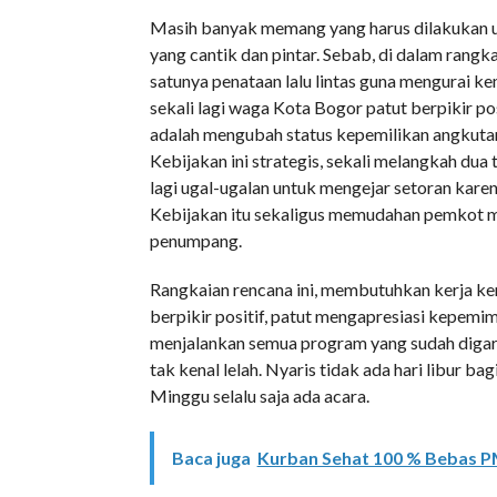
Masih banyak memang yang harus dilakukan u
yang cantik dan pintar. Sebab, di dalam rangk
satunya penataan lalu lintas guna mengurai k
sekali lagi waga Kota Bogor patut berpikir po
adalah mengubah status kepemilikan angkutan
Kebijakan ini strategis, sekali melangkah dua 
lagi ugal-ugalan untuk mengejar setoran kare
Kebijakan itu sekaligus memudahan pemkot m
penumpang.
Rangkaian rencana ini, membutuhkan kerja ker
berpikir positif, patut mengapresiasi kepemi
menjalankan semua program yang sudah digar
tak kenal lelah. Nyaris tidak ada hari libur b
Minggu selalu saja ada acara.
Baca juga
Kurban Sehat 100 % Bebas 