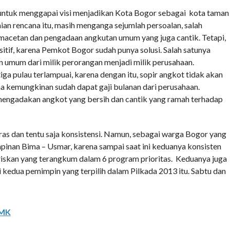
ntuk menggapai visi menjadikan Kota Bogor sebagai kota taman
aian rencana itu, masih menganga sejumlah persoalan, salah
emacetan dan pengadaan angkutan umum yang juga cantik. Tetapi,
sitif, karena Pemkot Bogor sudah punya solusi. Salah satunya
 umum dari milik perorangan menjadi milik perusahaan.
tiga pulau terlampuai, karena dengan itu, sopir angkot tidak akan
na kemungkinan sudah dapat gaji bulanan dari perusahaan.
engadakan angkot yang bersih dan cantik yang ramah terhadap
as dan tentu saja konsistensi. Namun, sebagai warga Bogor yang
mpinan Bima – Usmar, karena sampai saat ini keduanya konsisten
iskan yang terangkum dalam 6 program prioritas. Keduanya juga
agi kedua pemimpin yang terpilih dalam Pilkada 2013 itu. Sabtu dan
PMK