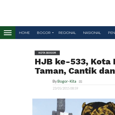
HOME
BOGOR
REGIONAL
NASIONAL
PEN
KOTA BOGOR
HJB ke-533, Kota 
Taman, Cantik dan
By
Bogor-Kita
23/05/2015 08:59