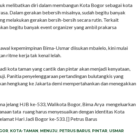
untuk melibatkan diri dalam membangun Kota Bogor sebagai kota
terasa. Dalam gerakan bebersih misalnya, sudah begitu banyak
 melakukan gerakan bersih-bersih secara rutin. Terkait
hkan begitu banyak event organizer yang ambil prakarsa
 awal kepemimpinan Bima-Usmar diisukan mbalelo, kini mulai
 ritme kerja tak kenal lelah.
jadi kota taman yang cantik dan pintar akan menjadi kenyataan,
uji. Panitia penyelenggaraan pertandingan bulutangkis yang
arkan hengkang ke Jakarta demi mempertahankan dan menegakkan
ena jelang HJB ke-533, Walikota Bogor, Bima Arya mengeluarkan
naan tata ruang harus menyesuaikan dengan identitas Kota
elamat Hari Jadi Bogor ke-533. [] Petrus Barus
GOR
,
KOTA-TAMAN
,
MENUJU
,
PETRUS BARUS
,
PINTAR
,
USMAR