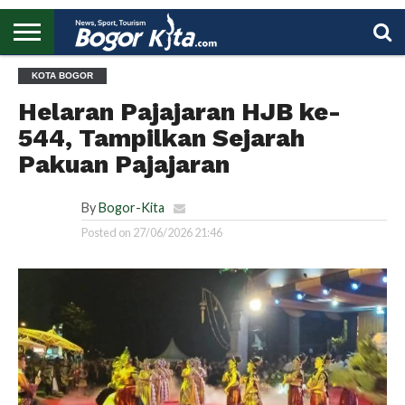
HOME
KOTA BOGOR
BOGOR
REGIONAL
NASIONAL
PENDIDIKAN
WISATA
OLAHRAGA
LAPORAN
PROFIL
UTAMA
Helaran Pajajaran HJB ke-
544, Tampilkan Sejarah
Pakuan Pajajaran
By
Bogor-Kita
Posted on
27/06/2026 21:46