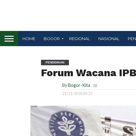
HOME
BOGOR
REGIONAL
NASIONAL
PEN
PENDIDIKAN
Forum Wacana IPB
By
Bogor-Kita
21/11/2018 09:22